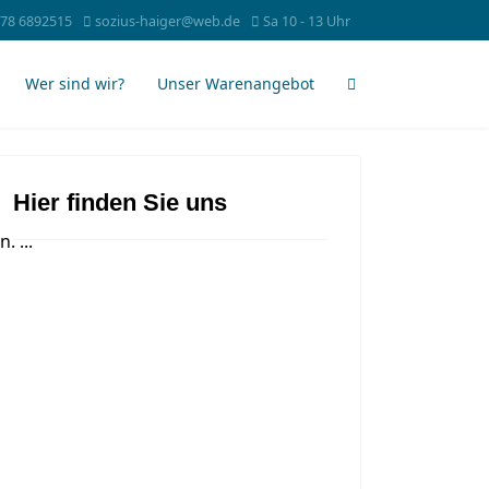
78 6892515
sozius-haiger@web.de
Sa 10 - 13 Uhr
Wer sind wir?
Unser Warenangebot
Hier finden Sie uns
 ...